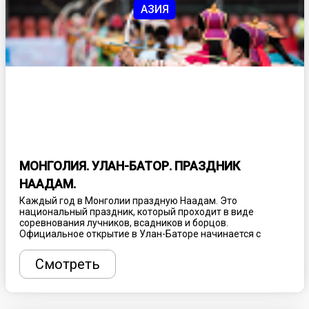
АЗИЯ
МОНГОЛИЯ. УЛАН-БАТОР. ПРАЗДНИК
НААДАМ.
Каждый год в Монголии праздную Наадам. Это
национальный праздник, который проходит в виде
соревнования лучников, всадников и борцов.
Официальное открытие в Улан-Баторе начинается с
вынесения девяти штандартов Чингисхана. После чего
начинаются сами соревнования, которые проходят по
Смотреть
олимпийской системе. Праздничные мероприятия
проходят на все территории страны.