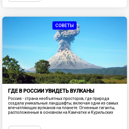
зданий пустуют десятилетиями, медленно разрушаясь и
превращаясь в живописные “заброшки”.
СОВЕТЫ
ГДЕ В РОССИИ УВИДЕТЬ ВУЛКАНЫ
Россия - страна необъятных просторов, где природа
создала уникальные ландшафты, включая одни из самых
впечатляющих вулканов на планете. Огненные гиганты,
расположенные в основном на Камчатке и Курильских
островах, привлекают туристов со всего мира своей
мощью, красотой и загадочностью. Вулканы России - это
не только природные достопримечательности, но и места,