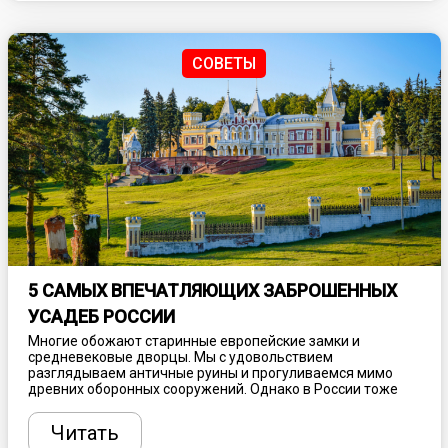
здесь посмотреть, куда сходить и чем заняться.
СОВЕТЫ
5 САМЫХ ВПЕЧАТЛЯЮЩИХ ЗАБРОШЕННЫХ
УСАДЕБ РОССИИ
Многие обожают старинные европейские замки и
средневековые дворцы. Мы с удовольствием
разглядываем античные руины и прогуливаемся мимо
древних оборонных сооружений. Однако в России тоже
немало выдающихся архитектурных
достопримечательностей, в числе которых и блиставшие
Читать
когда-то роскошные усадьбы. Некоторые из осиротевших