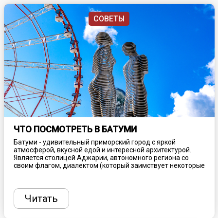
СОВЕТЫ
ЧТО ПОСМОТРЕТЬ В БАТУМИ
Батуми - удивительный приморский город с яркой
атмосферой, вкусной едой и интересной архитектурой.
Является столицей Аджарии, автономного региона со
своим флагом, диалектом (который заимствует некоторые
слова из турецкого языка) и собственной изысканной
кухней. Береговая линия с разноцветной галькой,
роскошные внутренние высокогорья и теплый влажный
климат отличают Аджарию от других частей Грузии. Это
Читать
одно из лучших мест для отпуска в стране, предлагающее
очарование нового и старого мира. Рассказываем, что