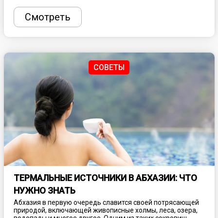
специализированный пояс сбоку отчего и пошло его
название, которое переводится как «бок, сторона».
Смотреть
СОВЕТЫ
ТЕРМАЛЬНЫЕ ИСТОЧНИКИ В АБХАЗИИ: ЧТО
НУЖНО ЗНАТЬ
Абхазия в первую очередь славится своей потрясающей
природой, включающей живописные холмы, леса, озера,