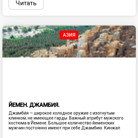
где можно почувствовать дыхание Земли и увидеть, как
Читать
рождается новая жизнь.
АЗИЯ
ЙЕМЕН. ДЖАМБИЯ.
Джамби́я — широкое холодное оружие с изогнутым
клинком, не имеющее гарды. Важный атрибут мужского
костюма в Йемене. Большое количество йеменских
мужчин постоянно имеют при себе Джамбию. Кинжал
является неотъемлемой частью национальных танцев.
Этот массивный изогнутый кинжал носят вставленным за