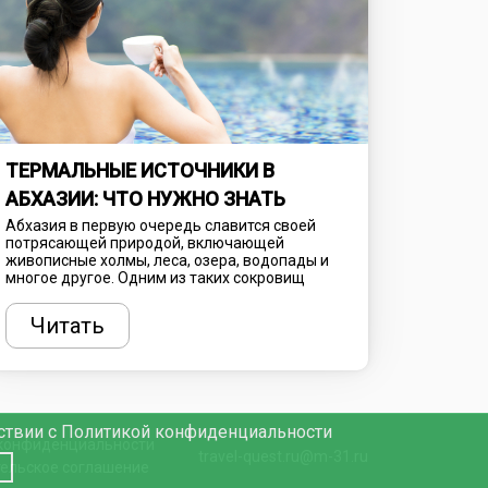
ТЕРМАЛЬНЫЕ ИСТОЧНИКИ В
АБХАЗИИ: ЧТО НУЖНО ЗНАТЬ
Абхазия в первую очередь славится своей
потрясающей природой, включающей
живописные холмы, леса, озера, водопады и
многое другое. Одним из таких сокровищ
являются термальные источники,
предлагающие блаженное расслабление, а
Читать
также обладающие целебными свойствами.
Посещение таких мест способствует общему
оздоровлению, однако предварительно
необходимо проконсультироваться с врачом.
тствии с Политикой конфиденциальности
 конфиденциальности
travel-quest.ru@m-31.ru
ельское соглашение