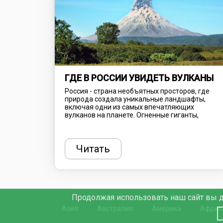
ГДЕ В РОССИИ УВИДЕТЬ ВУЛКАНЫ
Россия - страна необъятных просторов, где
природа создала уникальные ландшафты,
включая одни из самых впечатляющих
вулканов на планете. Огненные гиганты,
расположенные в основном на Камчатке и
Курильских островах, привлекают туристов со
всего мира своей мощью, красотой и
загадочностью. Вулканы России - это не
Читать
только природные достопримечательности,
но и места, где можно почувствовать дыхание
Земли и увидеть, как рождается новая жизнь.
Продолжая использовать наш сайт вы д
Азия
Австралия
Америка
Африк