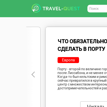
Поиск
wwwtravel.online,
все
самое
лучшее
ЧТО ОБЯЗАТЕЛЬН
и
познавательное
СДЕЛАТЬ В ПОРТУ
Европа
Порту - второй по величине го
после Лиссабона, и не менее 
Когда-то был кельтским и рим
сейчас превратился в крупный
центр с множеством интересн
достопримечательностей и ра
уникальность его заключается 
памятниках и ресторанах, скол
и какой-то по-домашнему уют
Рассказываем о лучших способ
Читать