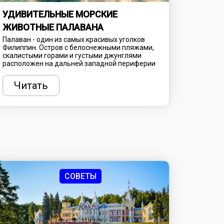
УДИВИТЕЛЬНЫЕ МОРСКИЕ
ЖИВОТНЫЕ ПАЛАВАНА
Палаван - один из самых красивых уголков
Филиппин. Остров с белоснежными пляжами,
скалистыми горами и густыми джунглями
расположен на дальней западной периферии
страны. Место чрезвычайно популярно у
путешественников и предлагает множество
Читать
интересных занятий, включая треккинг,
исследование пещер, знакомство с бытом
местных племен и многое другое. Но
отдельная гордость Палавана - удивительный
подводный мир и его красочные обитатели.
Рассказываем, где и как найти морские чудеса
Филиппин.
СОВЕТЫ