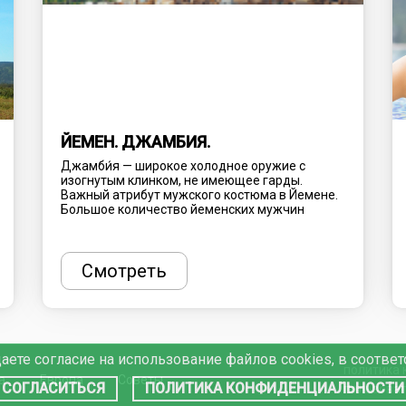
ЙЕМЕН. ДЖАМБИЯ.
Джамби́я — широкое холодное оружие с
изогнутым клинком, не имеющее гарды.
Важный атрибут мужского костюма в Йемене.
Большое количество йеменских мужчин
постоянно имеют при себе Джамбию. Кинжал
является неотъемлемой частью
национальных танцев.
Этот массивный изогнутый кинжал носят
Смотреть
вставленным за специализированный пояс
сбоку отчего и пошло его название, которое
переводится как «бок, сторона».
аете согласие на использование файлов cookies, в соотве
политика
а
Европа
Советы
СОГЛАСИТЬСЯ
ПОЛИТИКА КОНФИДЕНЦИАЛЬНОСТИ
пользоват