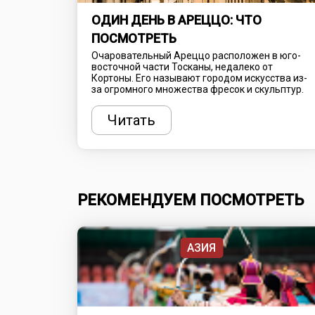
ОДИН ДЕНЬ В АРЕЦЦО: ЧТО
ПОСМОТРЕТЬ
Очаровательный Ареццо расположен в юго-
восточной части Тосканы, недалеко от
Кортоны. Его называют городом искусства из-
за огромного множества фресок и скульптур.
Являлся резиденцией Джорджо Вазари,
знаменитого художника эпохи Возрождения,
Читать
расписавшего купол Флорентийского собора.
Но многие знают это место благодаря фильму
Роберто Бениньи “Жизнь прекрасна”. Именно
здесь жили главные герои до того, как их
отправили в нацистский концлагерь. Картина
получила три премии “Оскар”, Гран-при
Каннского кинофестиваля в 1998 году и две
РЕКОМЕНДУЕМ ПОСМОТРЕТЬ
европейские кинопремии. Рассказываем, что
еще посмотреть в великолепном Ареццо.
АЗИЯ