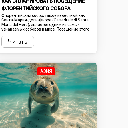
КАК СПЛАНИРОВАТЬ ПОСЕЩЕНИЕ
ФЛОРЕНТИЙСКОГО СОБОРА
Флорентийский собор, также известный как
Санта-Мария-дель-Фьоре (Cattedrale di Santa
Maria del Fiore), является одним из самых
узнаваемых соборов в мире. Посещение этого
культового места, а также прилегающих
объектов, - больше, чем просто прогулка.
Читать
Здесь можно подняться на колокольню
Джотто, пройти по лестнице на вершину
купола Брунеллески и заглянуть в
баптистерий. Гостям доступно несколько
тарифов входных билетов, а поход к
некоторым частям комплекса необходимо
бронировать заранее. Кажется, что
АЗИЯ
спланировать визит сюда сложно, но на самом
деле достаточно лишь правильно
подготовиться.