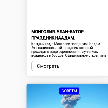
МОНГОЛИЯ. УЛАН-БАТОР.
ПРАЗДНИК НААДАМ.
Каждый год в Монголии праздную Наадам.
Это национальный праздник, который
проходит в виде соревнования лучников,
всадников и борцов. Официальное открытие в
Улан-Баторе начинается с вынесения девяти
штандартов Чингисхана. После чего
Смотреть
начинаются сами соревнования, которые
проходят по олимпийской системе.
Праздничные мероприятия проходят на все
территории страны.
СОВЕТЫ