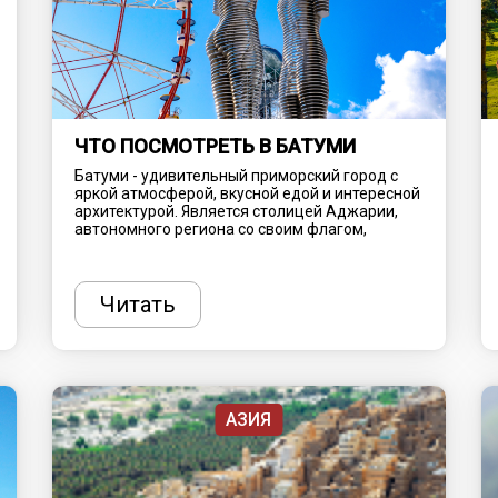
ЧТО ПОСМОТРЕТЬ В БАТУМИ
Батуми - удивительный приморский город с
яркой атмосферой, вкусной едой и интересной
архитектурой. Является столицей Аджарии,
автономного региона со своим флагом,
диалектом (который заимствует некоторые
слова из турецкого языка) и собственной
изысканной кухней. Береговая линия с
разноцветной галькой, роскошные внутренние
Читать
высокогорья и теплый влажный климат
отличают Аджарию от других частей Грузии.
Это одно из лучших мест для отпуска в стране,
предлагающее очарование нового и старого
мира. Рассказываем, что здесь посмотреть,
куда сходить и чем заняться.
АЗИЯ