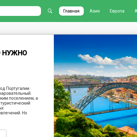
Главная
Азия
Европа
О НУЖНО
род Португалии
очаровательный.
ским поселением, а
 туристический
ых
звлечений. Но
не столько в
ько в аутентичности
ной атмосфере.
ах познакомиться с