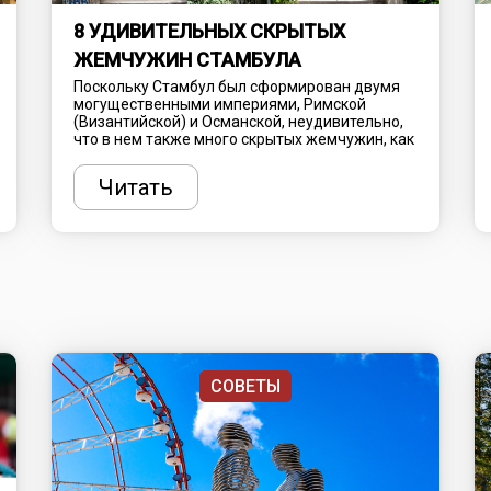
8 УДИВИТЕЛЬНЫХ СКРЫТЫХ
ЖЕМЧУЖИН СТАМБУЛА
Поскольку Стамбул был сформирован двумя
могущественными империями, Римской
(Византийской) и Османской, неудивительно,
что в нем также много скрытых жемчужин, как
и знаковых достопримечательностей. Здесь
можно часами бродить по районам, где
Читать
древние сооружения органично сочетаются с
современными постройками, и за каждым
поворотом находить все больше скрытых
жемчужин.
СОВЕТЫ